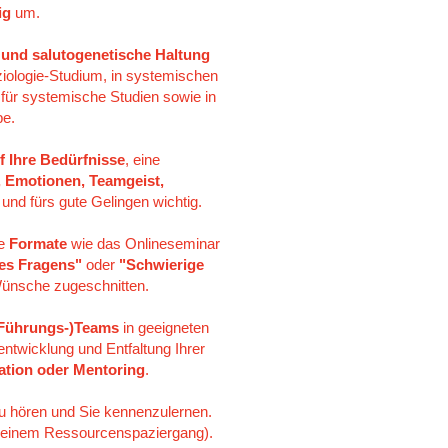
ig
um.
e und salutogenetische Haltung
ziologie-Studium, in systemischen
t für systemische Studien sowie in
be.
f Ihre Bedürfnisse
, eine
 Emotionen, Teamgeist,
und fürs gute Gelingen wichtig.
he
Formate
wie das Onlineseminar
es Fragens"
oder
"Schwierige
 Wünsche zugeschnitten.
(Führungs-)Teams
in geeigneten
entwicklung und Entfaltung Ihrer
iation oder Mentoring
.
zu hören und Sie kennenzulernen.
 einem Ressourcenspaziergang).