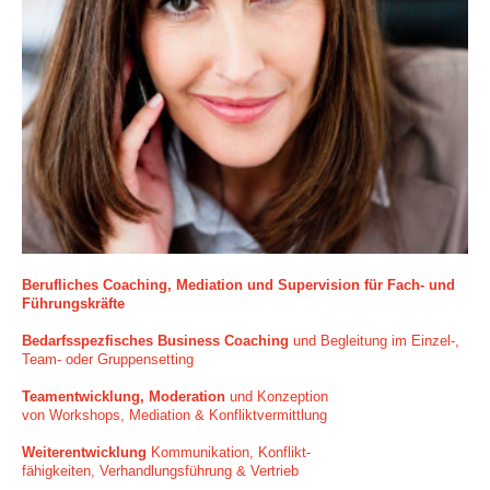
Berufliches Coaching, Mediation und Supervision für Fach- und
Führungskräfte
Bedarfsspezfisches Business Coaching
und Begleitung im Einzel-,
Team- oder Gruppensetting
Teamentwicklung,
Moderation
und Konzeption
von Workshops,
Mediation & Konfliktvermittlung
Weiterentwicklung
Kommunikation,
Konflikt-
fähigkeiten,
Verhandlungsführung & Vertrieb